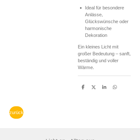
Ideal für besondere
Anlässe,
Glückswünsche oder
harmonische
Dekoration
Ein kleines Licht mit
großer Bedeutung – sanft,
beständig und voller
Wärme.
T
T
T
T
e
e
e
e
i
i
i
i
l
l
l
l
e
e
e
e
zurück
n
n
n
n