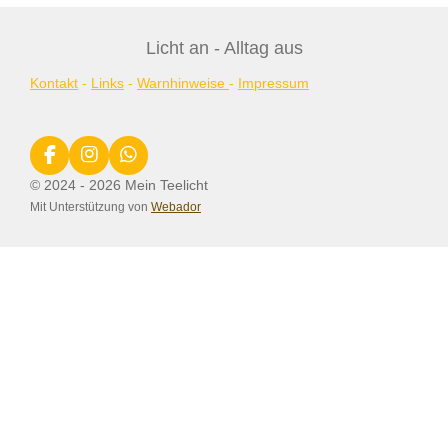
Licht an - Alltag aus
Kontakt
-
Links
-
Warnhinweise
-
Impressum
F
I
W
a
n
h
© 2024 - 2026 Mein Teelicht
c
s
a
Mit Unterstützung von
Webador
e
t
t
b
a
s
o
g
A
o
r
p
k
a
p
m