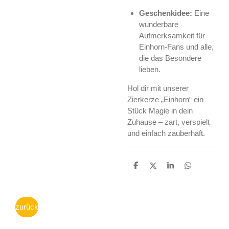
Geschenkidee:
Eine
wunderbare
Aufmerksamkeit für
Einhorn-Fans und alle,
die das Besondere
lieben.
Hol dir mit unserer
Zierkerze „Einhorn“ ein
Stück Magie in dein
Zuhause – zart, verspielt
und einfach zauberhaft.
T
T
T
T
e
e
e
e
i
i
i
i
l
l
l
l
e
e
e
e
zurück
n
n
n
n