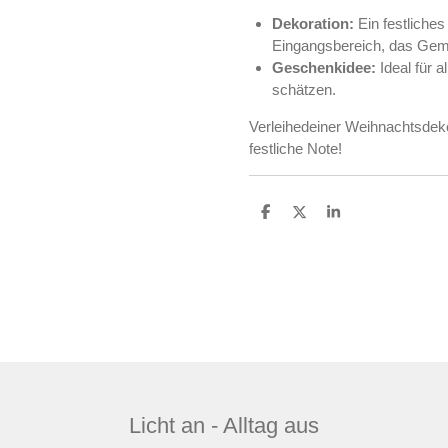
Dekoration:
Ein festliche
Eingangsbereich, das Gemütl
Geschenkidee:
Ideal für a
schätzen.
Verleihedeiner Weihnachtsdeko
festliche Note!
T
T
T
e
e
e
i
i
i
l
l
l
e
e
e
n
n
n
Licht an - Alltag aus