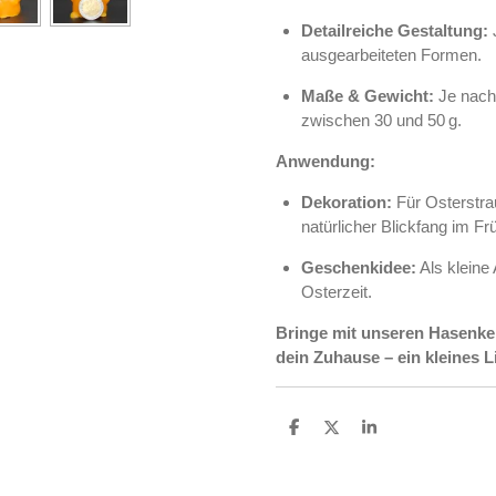
Detailreiche Gestaltung:
J
ausgearbeiteten Formen.
Maße & Gewicht:
Je nach 
zwischen 30 und 50 g.
Anwendung:
Dekoration:
Für Osterstra
natürlicher Blickfang im Frü
Geschenkidee:
Als kleine
Osterzeit.
Bringe mit unseren Hasenker
dein Zuhause – ein kleines Li
T
T
T
e
e
e
i
i
i
l
l
l