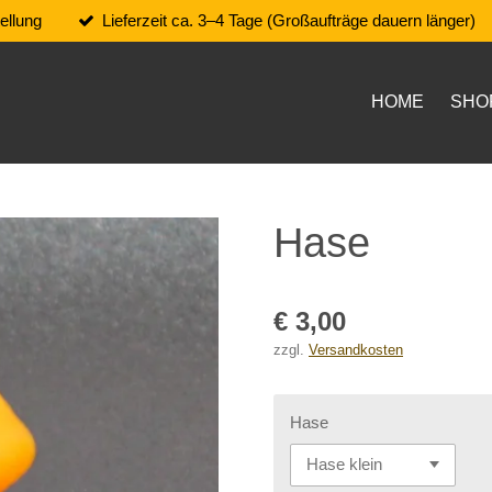
ellung
Lieferzeit ca. 3–4 Tage (Großaufträge dauern länger)
HOME
SHO
Hase
€ 3,00
zzgl.
Versandkosten
Hase