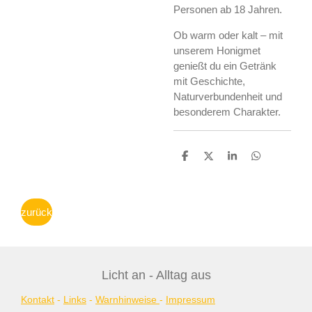
Personen ab 18 Jahren.
Ob warm oder kalt – mit
unserem Honigmet
genießt du ein Getränk
mit Geschichte,
Naturverbundenheit und
besonderem Charakter.
T
T
T
T
e
e
e
e
i
i
i
i
l
l
l
l
e
e
e
e
zurück
n
n
n
n
Licht an - Alltag aus
Kontakt
-
Links
-
Warnhinweise
-
Impressum