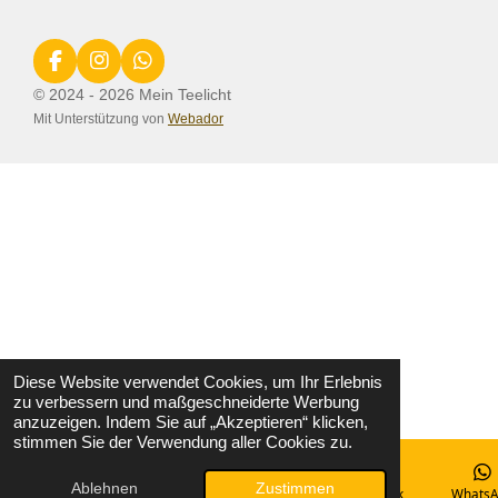
F
I
W
a
n
h
© 2024 - 2026 Mein Teelicht
c
s
a
Mit Unterstützung von
Webador
e
t
t
b
a
s
o
g
A
o
r
p
k
a
p
m
Diese Website verwendet Cookies, um Ihr Erlebnis
zu verbessern und maßgeschneiderte Werbung
anzuzeigen. Indem Sie auf „Akzeptieren“ klicken,
stimmen Sie der Verwendung aller Cookies zu.
Ablehnen
Zustimmen
E-Mail
Telefon
Karte
Facebook
WhatsA