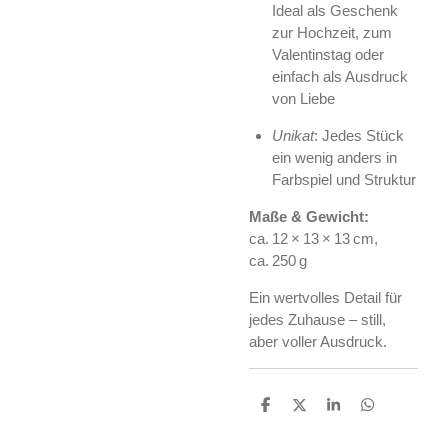
Ideal als Geschenk
zur Hochzeit, zum
Valentinstag oder
einfach als Ausdruck
von Liebe
Unikat
: Jedes Stück
ein wenig anders in
Farbspiel und Struktur
Maße & Gewicht:
ca. 12 × 13 × 13 cm,
ca. 250 g
Ein wertvolles Detail für
jedes Zuhause – still,
aber voller Ausdruck.
T
T
T
T
e
e
e
e
i
i
i
i