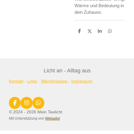
Wärme und Bedeutung in
dein Zuhause.
T
T
T
T
e
e
e
e
i
i
i
i
l
l
l
l
e
e
e
e
n
n
n
n
Licht an - Alltag aus
Kontakt
-
Links
-
Warnhinweise
-
Impressum
F
I
W
a
n
h
© 2024 - 2026 Mein Teelicht
c
s
a
Mit Unterstützung von
Webador
e
t
t
b
a
s
o
g
A