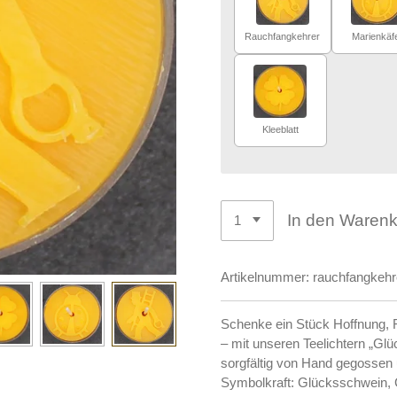
Rauchfangkehrer
Marienkäf
Kleeblatt
In den Waren
Artikelnummer:
rauchfangkehr
Schenke ein Stück Hoffnung, F
– mit unseren Teelichtern „Gl
sorgfältig von Hand gegossen u
Symbolkraft: Glücksschwein, G