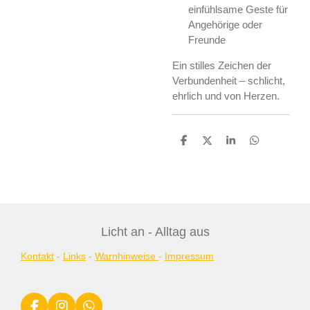
einfühlsame Geste für
Angehörige oder
Freunde
Ein stilles Zeichen der
Verbundenheit – schlicht,
ehrlich und von Herzen.
T
T
T
T
e
e
e
e
i
i
i
i
l
l
l
l
e
e
e
e
n
n
n
n
Licht an - Alltag aus
Kontakt
-
Links
-
Warnhinweise
-
Impressum