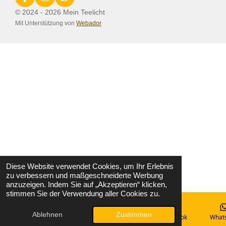
F
I
W
a
n
h
© 2024 - 2026 Mein Teelicht
c
s
a
Mit Unterstützung von
Webador
e
t
t
b
a
s
o
g
A
o
r
p
k
a
p
m
Diese Website verwendet Cookies, um Ihr Erlebnis
zu verbessern und maßgeschneiderte Werbung
anzuzeigen. Indem Sie auf „Akzeptieren“ klicken,
stimmen Sie der Verwendung aller Cookies zu.
Ablehnen
Zustimmen
E-Mail
Telefon
Karte
Facebook
What