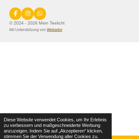
F
I
W
a
n
h
© 2024 - 2026 Mein Teelicht
c
s
a
Mit Unterstützung von
Webador
e
t
t
b
a
s
o
g
A
o
r
p
k
a
p
m
Diese Website verwendet Cookies, um Ihr Erlebnis
zu verbessern und maßgeschneiderte Werbung
anzuzeigen. Indem Sie auf „Akzeptieren“ klicken,
stimmen Sie der Verwendung aller Cookies zu.