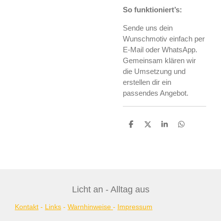
So funktioniert’s:
Sende uns dein
Wunschmotiv einfach per
E-Mail oder WhatsApp.
Gemeinsam klären wir
die Umsetzung und
erstellen dir ein
passendes Angebot.
T
T
T
T
e
e
e
e
i
i
i
i
l
l
l
l
e
e
e
e
n
n
n
n
Licht an - Alltag aus
Kontakt
-
Links
-
Warnhinweise
-
Impressum