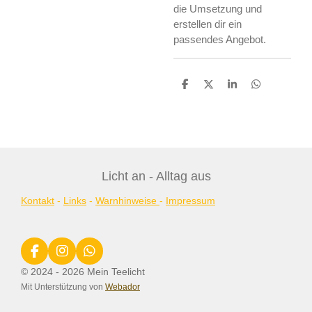
die Umsetzung und
erstellen dir ein
passendes Angebot.
T
T
T
T
e
e
e
e
i
i
i
i
l
l
l
l
e
e
e
e
n
n
n
n
Licht an - Alltag aus
Kontakt
-
Links
-
Warnhinweise
-
Impressum
F
I
W
a
n
h
© 2024 - 2026 Mein Teelicht
c
s
a
Mit Unterstützung von
Webador
e
t
t
b
a
s